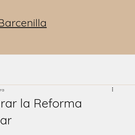
arcenilla
Inicio
Sob
ura
grar la Reforma
gar